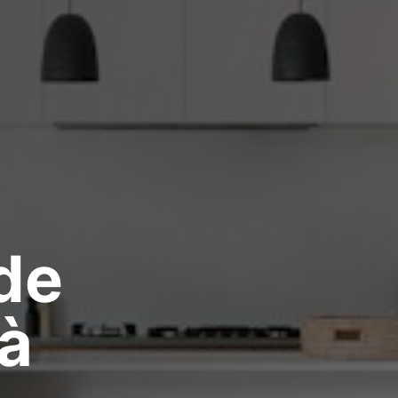
de
 à