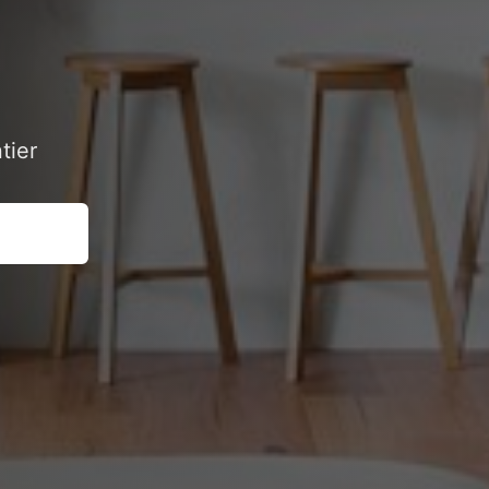
tier
90 34